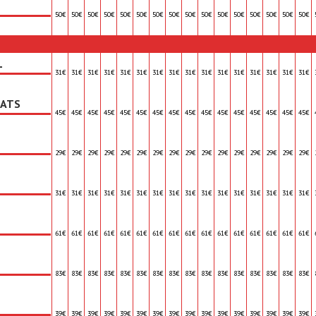
50€
50€
50€
50€
50€
50€
50€
50€
50€
50€
50€
50€
50€
50€
50€
50€
L
31€
31€
31€
31€
31€
31€
31€
31€
31€
31€
31€
31€
31€
31€
31€
31€
EATS
45€
45€
45€
45€
45€
45€
45€
45€
45€
45€
45€
45€
45€
45€
45€
45€
29€
29€
29€
29€
29€
29€
29€
29€
29€
29€
29€
29€
29€
29€
29€
29€
31€
31€
31€
31€
31€
31€
31€
31€
31€
31€
31€
31€
31€
31€
31€
31€
61€
61€
61€
61€
61€
61€
61€
61€
61€
61€
61€
61€
61€
61€
61€
61€
83€
83€
83€
83€
83€
83€
83€
83€
83€
83€
83€
83€
83€
83€
83€
83€
39€
39€
39€
39€
39€
39€
39€
39€
39€
39€
39€
39€
39€
39€
39€
39€