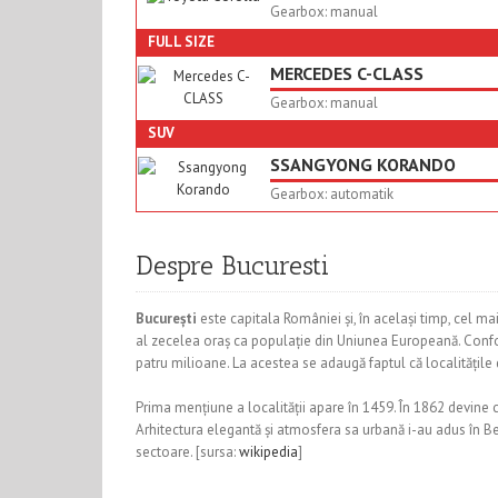
Gearbox: manual
FULL SIZE
MERCEDES C-CLASS
Gearbox: manual
SUV
SSANGYONG KORANDO
Gearbox: automatik
Despre Bucuresti
București
este capitala României și, în același timp, cel mai
al zecelea oraș ca populație din Uniunea Europeană. Conform
patru milioane. La acestea se adaugă faptul că localitățile
Prima mențiune a localității apare în 1459. În 1862 devine c
Arhitectura elegantă și atmosfera sa urbană i-au adus în Be
sectoare.
[sursa:
wikipedia
]