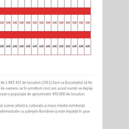
50€
50€
50€
50€
50€
50€
50€
50€
50€
50€
50€
50€
50€
50€
60€
60€
60€
60€
60€
60€
60€
60€
60€
60€
60€
60€
60€
60€
a de 1.883.425 de locuitori (2011) face ca Bucureștiul să fie
de oameni, iar în următorii cinci ani, acest număr va depăși
mează o populație de aproximativ 430.000 de locuitori.
ul scenei artistice, culturale și mass-media românești.
dministrativ cu județele României și este împărțit în șase