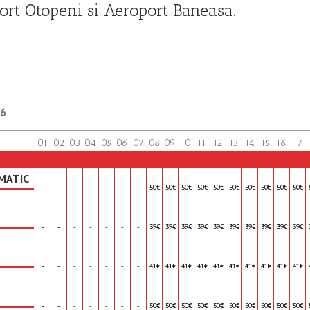
port Otopeni si Aeroport Baneasa.
26
01
02
03
04
05
06
07
08
09
10
11
12
13
14
15
16
17
MATIC
-
-
-
-
-
-
-
50€
50€
50€
50€
50€
50€
50€
50€
50€
50€
-
-
-
-
-
-
-
39€
39€
39€
39€
39€
39€
39€
39€
39€
39€
-
-
-
-
-
-
-
41€
41€
41€
41€
41€
41€
41€
41€
41€
41€
-
-
-
-
-
-
-
50€
50€
50€
50€
50€
50€
50€
50€
50€
50€