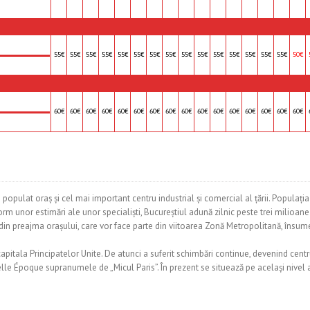
55€
55€
55€
55€
55€
55€
55€
55€
55€
55€
55€
55€
55€
55€
55€
50€
60€
60€
60€
60€
60€
60€
60€
60€
60€
60€
60€
60€
60€
60€
60€
60€
 populat oraș și cel mai important centru industrial și comercial al țării. Populați
 unor estimări ale unor specialiști, Bucureștiul adună zilnic peste trei milioane 
 din preajma orașului, care vor face parte din viitoarea Zonă Metropolitană, însu
apitala Principatelor Unite. De atunci a suferit schimbări continue, devenind centr
lle Époque supranumele de „Micul Paris”. În prezent se situează pe același nivel a