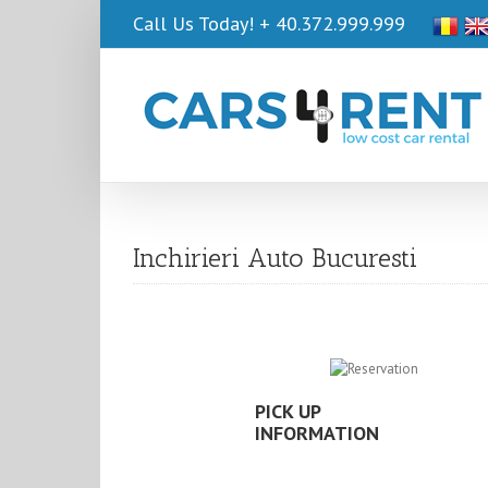
Call Us Today!
+ 40.372.999.999
Inchirieri Auto Bucuresti
PICK UP
INFORMATION